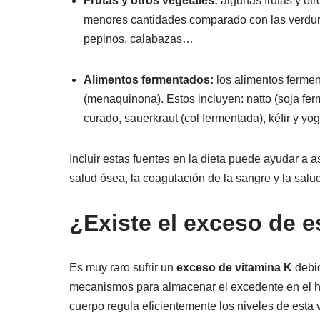
Frutas y otros vegetales:
algunas frutas y ot
menores cantidades comparado con las verduras
pepinos, calabazas…
Alimentos fermentados:
los alimentos ferme
(menaquinona). Estos incluyen: natto (soja fe
curado, sauerkraut (col fermentada), kéfir y yo
Incluir estas fuentes en la dieta puede ayudar a
salud ósea, la coagulación de la sangre y la salu
¿Existe el exceso de e
Es muy raro sufrir un
exceso de vitamina K
debid
mecanismos para almacenar el excedente en el híg
cuerpo regula eficientemente los niveles de esta v