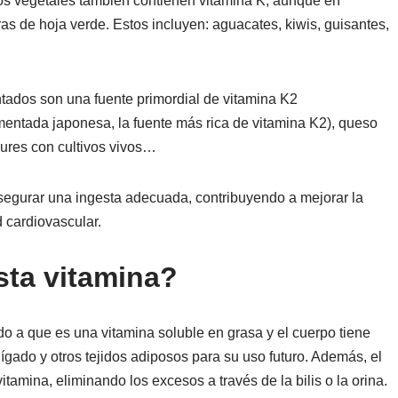
ros vegetales también contienen vitamina K, aunque en
 de hoja verde. Estos incluyen: aguacates, kiwis, guisantes,
ntados son una fuente primordial de vitamina K2
rmentada japonesa, la fuente más rica de vitamina K2), queso
gures con cultivos vivos…
 asegurar una ingesta adecuada, contribuyendo a mejorar la
d cardiovascular.
sta vitamina?
o a que es una vitamina soluble en grasa y el cuerpo tiene
ado y otros tejidos adiposos para su uso futuro. Además, el
itamina, eliminando los excesos a través de la bilis o la orina.