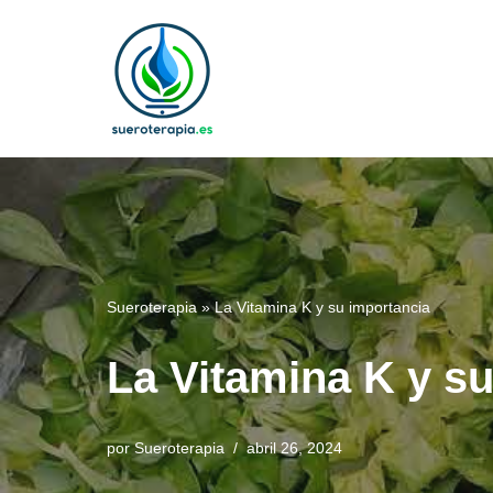
Saltar
al
contenido
Sueroterapia
»
La Vitamina K y su importancia
La Vitamina K y s
por
Sueroterapia
abril 26, 2024