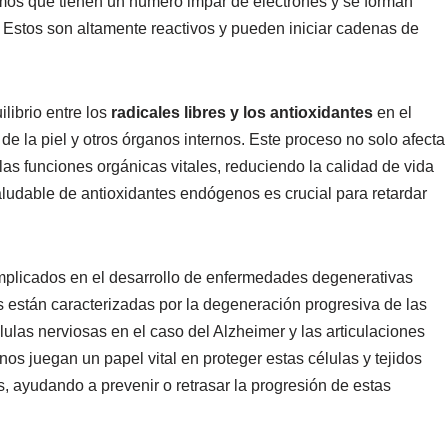
os que tienen un número impar de electrones y se forman
 Estos son altamente reactivos y pueden iniciar cadenas de
librio entre los
radicales libres y los antioxidantes
en el
de la piel y otros órganos internos. Este proceso no solo afecta
las funciones orgánicas vitales, reduciendo la calidad de vida
saludable de antioxidantes endógenos es crucial para retardar
 implicados en el desarrollo de enfermedades degenerativas
s están caracterizadas por la degeneración progresiva de las
lulas nerviosas en el caso del Alzheimer y las articulaciones
enos juegan un papel vital en proteger estas células y tejidos
s, ayudando a prevenir o retrasar la progresión de estas