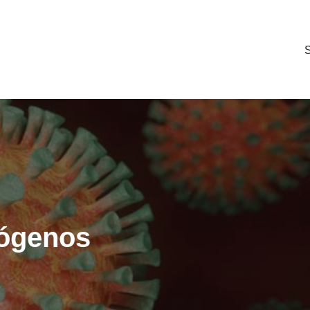
S
dógenos